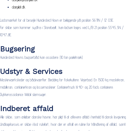
danpilot.dk
Lodsmærket for at besejle Hundested Havn er beliggende på position 56’11N / 12’ 03E.
For skibe som kommer sydfra i Storebælt, kan lodsen tages ved L/B 21 position 55’45,5N /
10’47,8E.
Bugsering
Hundested Havns bugserbåd kan assistere. (10 ton pæletræk)
Udstyr & Services
Maskinværksteder og bådeværfter. Bedding for fiskekuttere. Vejerbod. En 1500 kg mastekran,
mobilkran, containerkran og lossemaskiner. Containertruck til 40- og 20 fods containere.
Dykkerassistance. Mobil slamsuger.
Indberet affald
Alle skibe, som anløber danske havne, har pligt til at aflevere affald i henhold til dansk lovgivning.
Undtagelsesvis er skibe i fast rutefart, hvor der er aftalt en rutine for håndtering af affald, samt