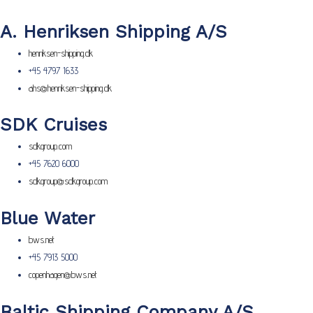
A. Henriksen Shipping A/S
henriksen-shipping.dk
+45 4797 1633
ahs@henriksen-shipping.dk
SDK Cruises
sdkgroup.com
+45 7620 6000
sdkgroup@sdkgroup.com
Blue Water
bws.net
+45 7913 5000
copenhagen@bws.net
Baltic Shipping Company A/S