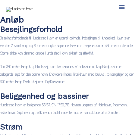
Hoved
Anløb
Besejlingsforhold
Besejlingsforholdende til Hundested Havn er yderst optimale. Indsejlingen til Hundested Havn sker
via den 2 sømil lange og 8,2 meter dybe sejlrende. Havnens svajebassin er 350 meter i diameter.
Større skibe kan dermed anløbe Hundested Havn sikkert og effektivt.
Den 260 meter lange krydstogtskaj, som kan anløbes af bulkskibe og krydstogtsskibe er
beliggende syd for den gamle havn. Endvidere findes Trafikhavn med bulkkaj, to færgelejer og den
320 meter lange Pakhuskaj med Ro/Ro-ramper.
Beliggenhed og bassiner
Hundested Havn er beliggende 55°57,9’N 11°50,7’E. Havnen udgøres af Yderhavn, Inderhavn,
Fiskerihavn, Sydhavn og trafikhavnen. Sidst nævnte med en vanddybde på 8,2 meter.
Strøm