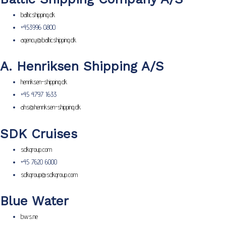
balticshipping.dk
+453996 0800
agency@balticshipping.dk
A. Henriksen Shipping A/S
henriksen-shipping.dk
+45 4797 1633
ahs@henriksen-shipping.dk
SDK Cruises
sdkgroup.com
+45 7620 6000
sdkgroup@sdkgroup.com
Blue Water
bws.ne