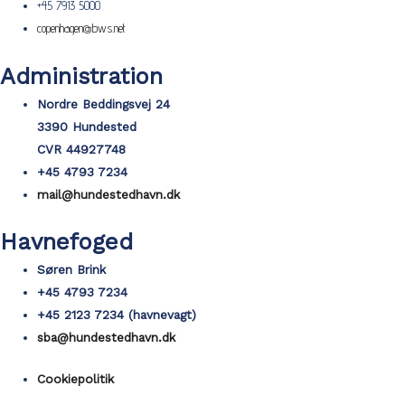
+45 7913 5000
copenhagen@bws.net
Administration
Nordre Beddingsvej 24
3390 Hundested
CVR
44927748
+45 4793 7234
mail@hundestedhavn.dk
Havnefoged
Søren Brink
+45 4793 7234
+45 2123 7234 (havnevagt)
sba@hundestedhavn.dk
Cookiepolitik