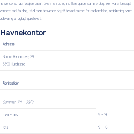
henvende sig via ”vagtelefonen”. Skal man ud og ind flere gange samme dag, eller varer besøget
længere end én dag, skal man henvende sig på havnekontoret for godkendelse, registrering samt
udlevering af gyldigt gæstekort.
Havnekontor
Adresse
Nordre Beddingsvej 24
3390 Hundested
Åbningstider
Sommer 1/4 – 30/9
man – ons
9 – 14
tors
9 – 16