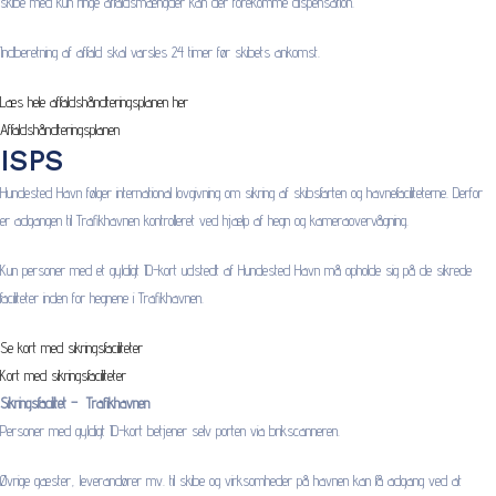
skibe med kun ringe affaldsmængder kan der forekomme dispensation.
Indberetning af affald skal varsles 24 timer før skibets ankomst.
Læs hele affaldshåndteringsplanen her
Affaldshåndteringsplanen
ISPS
Hundested Havn følger international lovgivning om sikring af skibsfarten og havnefaciliteterne. Derfor
er adgangen til Trafikhavnen kontrolleret ved hjælp af hegn og kameraovervågning.
Kun personer med et gyldigt ID-kort udstedt af Hundested Havn må opholde sig på de sikrede
faciliteter inden for hegnene i Trafikhavnen.
Se kort med sikringsfaciliteter
Kort med sikringsfaciliteter
Sikringsfacilitet – Trafikhavnen
Personer med gyldigt ID-kort betjener selv porten via brikscanneren.
Øvrige gæster, leverandører mv. til skibe og virksomheder på havnen kan få adgang ved at