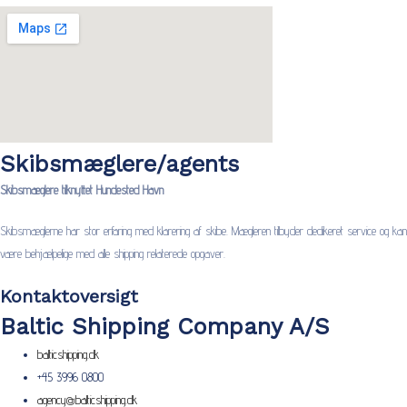
Skibsmæglere/agents
Skibsmæglere tilknyttet Hundested Havn
Skibsmæglerne har stor erfaring med klarering af skibe. Mægleren tilbyder dedikeret service og kan
være behjælpelige med alle shipping relaterede opgaver.
Kontaktoversigt
Baltic Shipping Company A/S
balticshipping.dk
+45 3996 0800
agency@balticshipping.dk