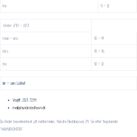
fre
9 – 12
Vinter 1/10 – 31/3
man – ons
10 – 14
tors
10 – 16
fre
10 – 12
lør – søn: Lukket
Vagttlf. 2123 7234
mail@hundestedhavn.dk
Du finder havnekontoret på midtermolen, Nordre Beddingsvej 24. Se efter flagstander
”HAVNEKONTOR”.