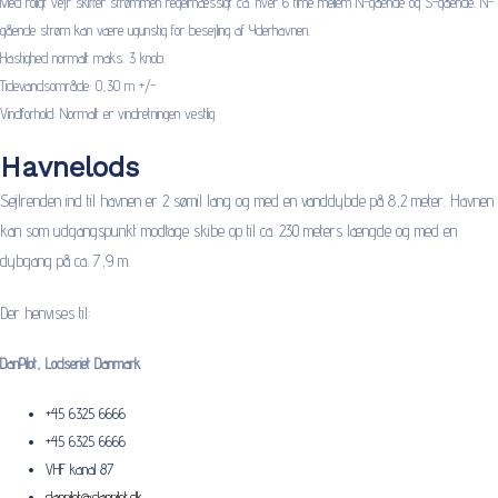
Med roligt vejr skifter strømmen regelmæssigt ca. hver 6 time mellem N-gående og S-gående. N-
gående strøm kan være ugunstig for besejling af Yderhavnen.
Hastighed normalt maks. 3 knob.
Tidevandsområde: 0,30 m +/-
Vindforhold: Normalt er vindretningen vestlig
Havnelods
Sejlrenden ind til havnen er 2 sømil lang og med en vanddybde på 8,2 meter. Havnen
kan som udgangspunkt modtage skibe op til ca. 230 meters længde og med en
dybgang på ca. 7,9 m.
Der henvises til:
DanPilot, Lodseriet Danmark
+45 6325 6666
+45 6325 6666
VHF kanal 87
danpilot@danpilot.dk